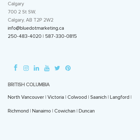
Calgary
700 2 St SW,
Calgary, AB T2P 2W2
info@bluedotmarketing.ca
250-483-4020
|
587-330-0815
BRITISH COLUMBIA
North Vancouver
|
Victoria
|
Colwood
|
Saanich
|
Langford
|
Richmond
|
Nanaimo
|
Cowichan
|
Duncan