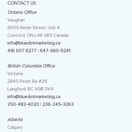
CONTACT US
Ontario Office
Vaughan
9000 Keele Street, Unit 4,
Concord, ON L4K 0B3 Canada
info@bluedotmarketing.ca
416 607 6277
|
647-360-9241
British Columbia Office
Victoria
2840 Peatt Rd #211,
Langford, BC V9B 3V4
info@bluedotmarketing.ca
250-483-4020
|
236-245-3263
Alberta
Calgary