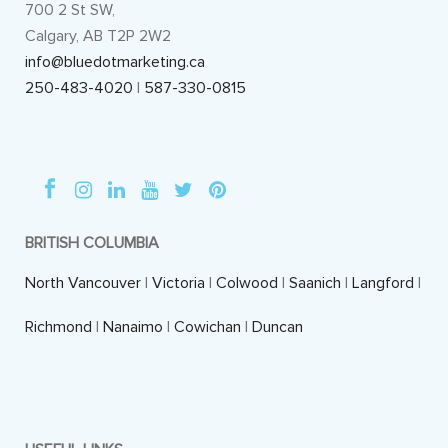
700 2 St SW,
Calgary, AB T2P 2W2
info@bluedotmarketing.ca
250-483-4020
|
587-330-0815
BRITISH COLUMBIA
North Vancouver
|
Victoria
|
Colwood
|
Saanich
|
Langford
|
Richmond
|
Nanaimo
|
Cowichan
|
Duncan